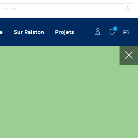
0
e
Sur Ralston
Projets
FR