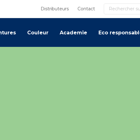
Recherche
Distributeurs
Contact
ntures
Couleur
Academie
Eco responsabl