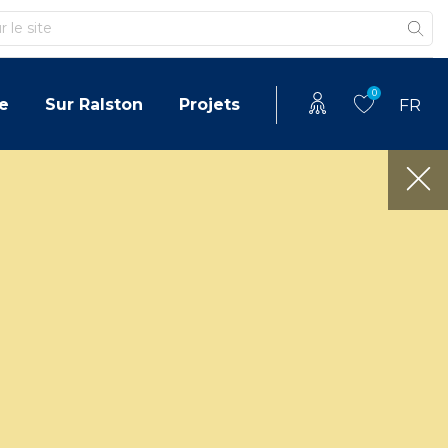
0
e
Sur Ralston
Projets
FR