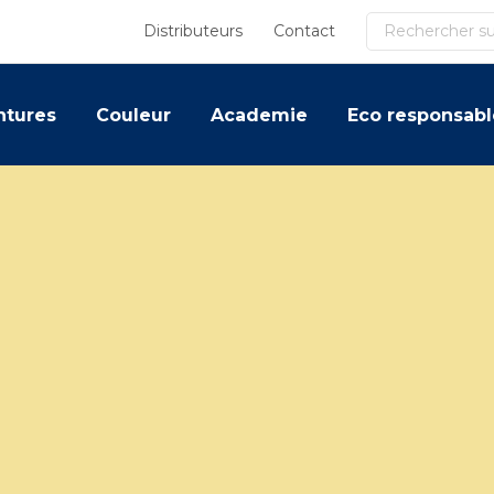
Recherche
Distributeurs
Contact
ntures
Couleur
Academie
Eco responsabl