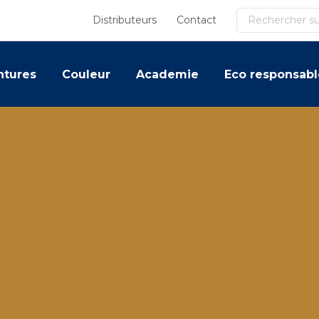
Recherche
Distributeurs
Contact
ntures
Couleur
Academie
Eco responsabl