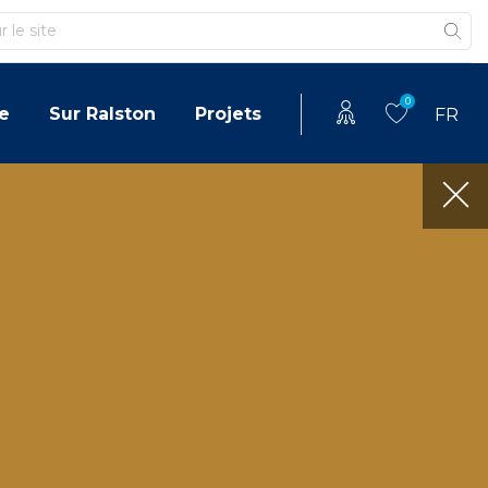
0
e
Sur Ralston
Projets
FR