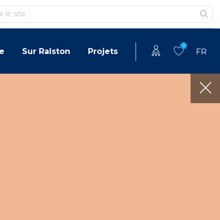
0
e
Sur Ralston
Projets
FR