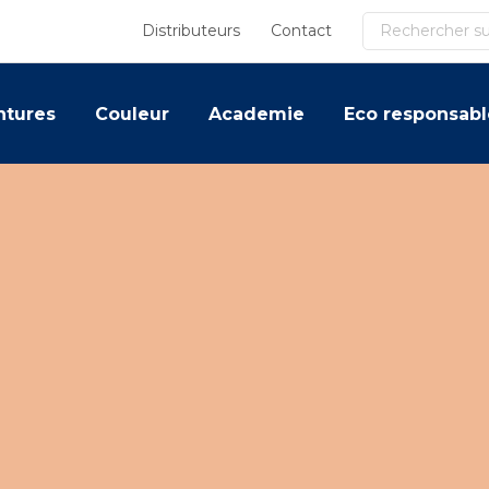
Recherche
Distributeurs
Contact
ntures
Couleur
Academie
Eco responsabl