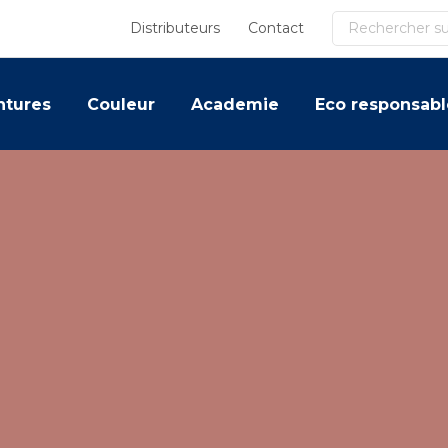
Recherche
Distributeurs
Contact
ntures
Couleur
Academie
Eco responsabl