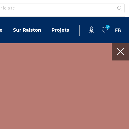
0
e
Sur Ralston
Projets
FR