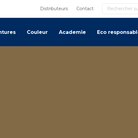
Recherche
Distributeurs
Contact
ntures
Couleur
Academie
Eco responsabl