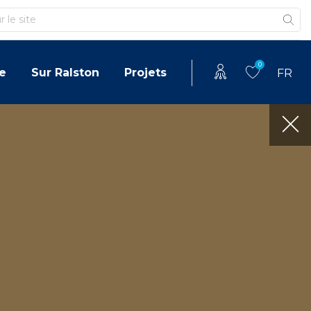
0
e
Sur Ralston
Projets
FR