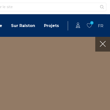
0
e
Sur Ralston
Projets
FR