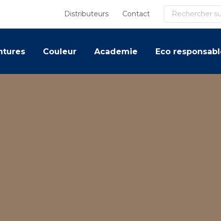
Recherche
Distributeurs
Contact
ntures
Couleur
Academie
Eco responsabl