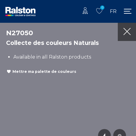
0
FR
N27050
Collecte des couleurs Naturals
Available in all Ralston products
Mettre ma palette de couleurs