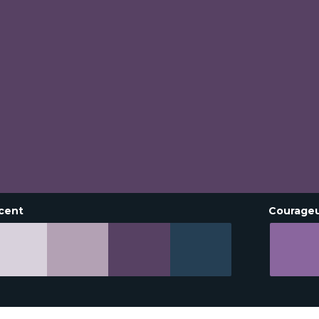
cent
Courage