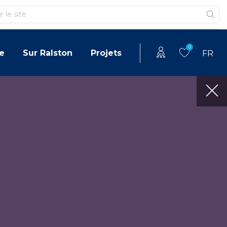
0
e
Sur Ralston
Projets
FR