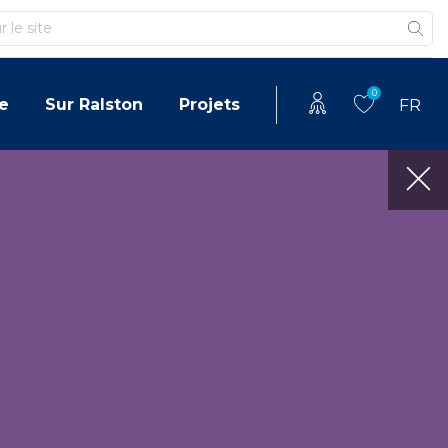
0
e
Sur Ralston
Projets
FR