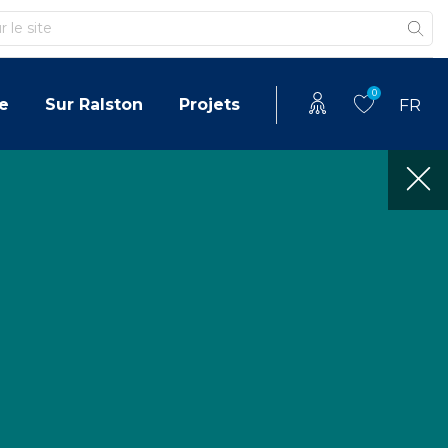
0
e
Sur Ralston
Projets
FR