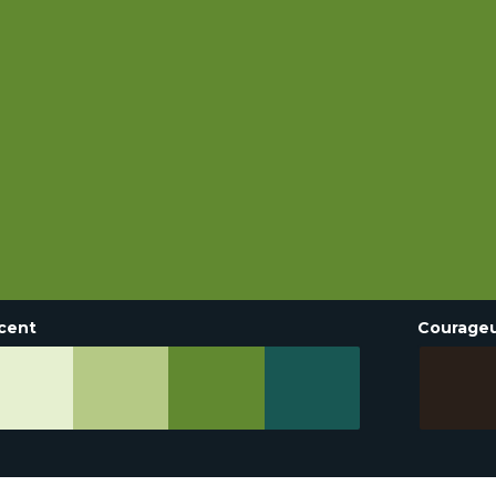
cent
Courage