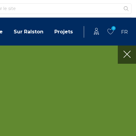
0
e
Sur Ralston
Projets
FR