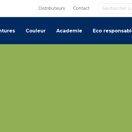
Recherche
Distributeurs
Contact
ntures
Couleur
Academie
Eco responsabl