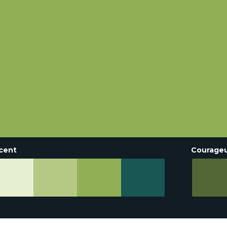
cent
Courage