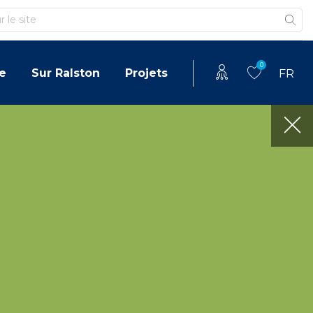
0
e
Sur Ralston
Projets
FR