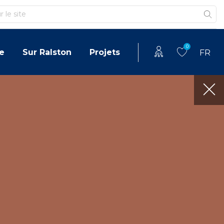
0
e
Sur Ralston
Projets
FR