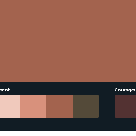
cent
Courage