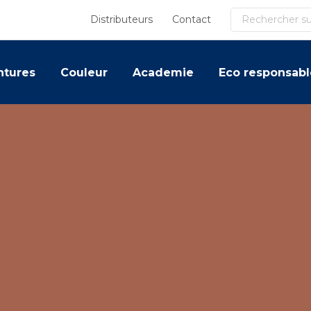
Recherche
Distributeurs
Contact
ntures
Couleur
Academie
Eco responsabl