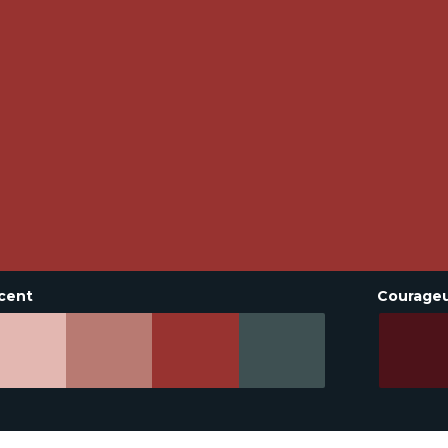
cent
Courage