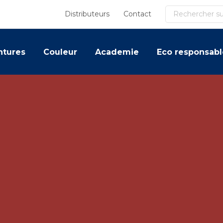
Recherche
Distributeurs
Contact
ntures
Couleur
Academie
Eco responsabl