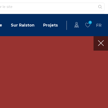
0
e
Sur Ralston
Projets
FR