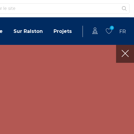
0
e
Sur Ralston
Projets
FR