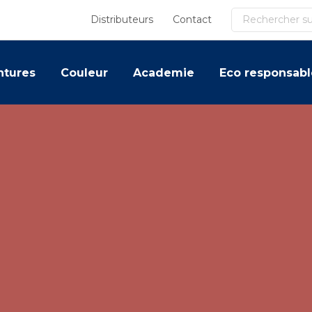
Recherche
Distributeurs
Contact
ntures
Couleur
Academie
Eco responsabl