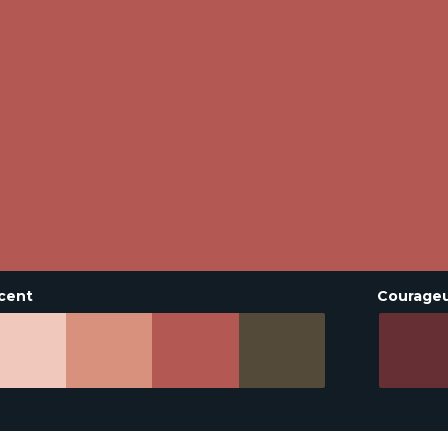
cent
Courage