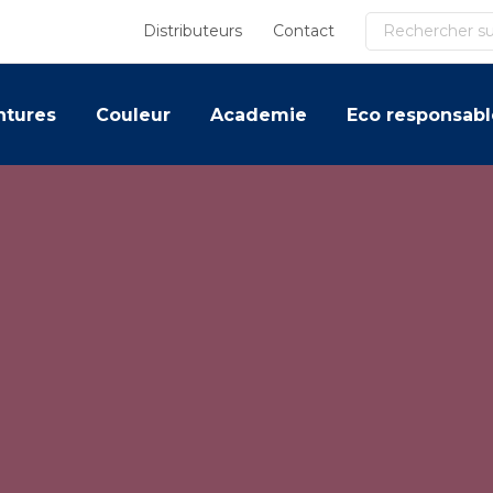
Recherche
Distributeurs
Contact
ntures
Couleur
Academie
Eco responsabl