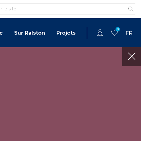
0
e
Sur Ralston
Projets
FR