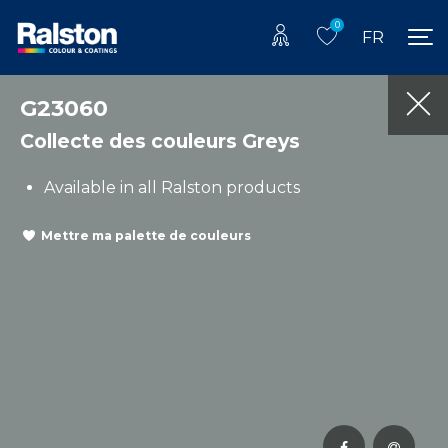
0
FR
G23060
Collecte des couleurs Greys
Available in all Ralston products
Mettre ma palette de couleurs