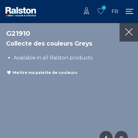
0
FR
G21910
Collecte des couleurs Greys
Available in all Ralston products
Mettre ma palette de couleurs