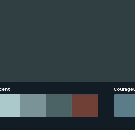
cent
Courage