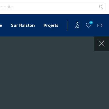
0
e
Sur Ralston
Projets
FR