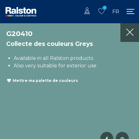
0
FR
G20410
Collecte des couleurs Greys
Available in all Ralston products
Also very suitable for exterior use
Mettre ma palette de couleurs