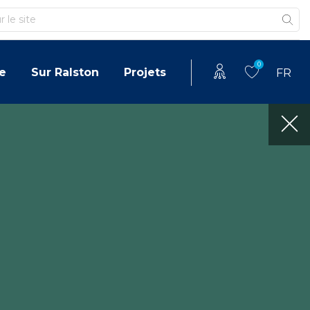
0
e
Sur Ralston
Projets
FR