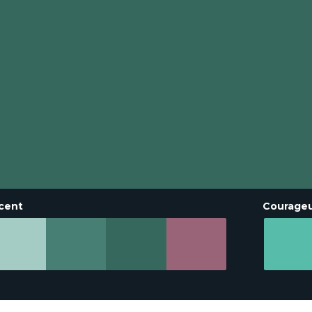
cent
Courage