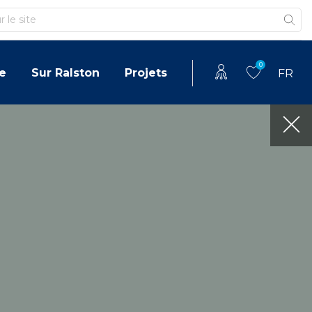
0
e
Sur Ralston
Projets
FR