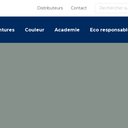
Recherche
Distributeurs
Contact
ntures
Couleur
Academie
Eco responsabl