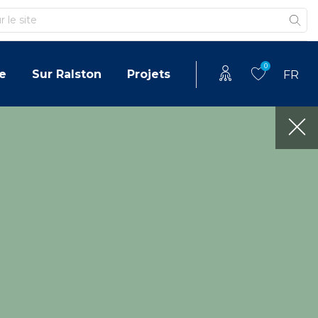
0
e
Sur Ralston
Projets
FR