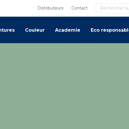
Recherche
Distributeurs
Contact
ntures
Couleur
Academie
Eco responsabl