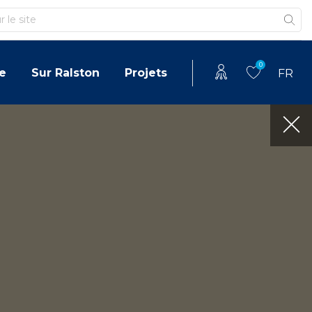
0
e
Sur Ralston
Projets
FR