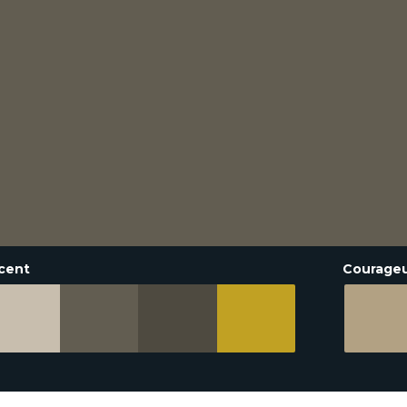
cent
Courage