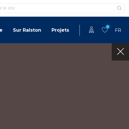
0
e
Sur Ralston
Projets
FR