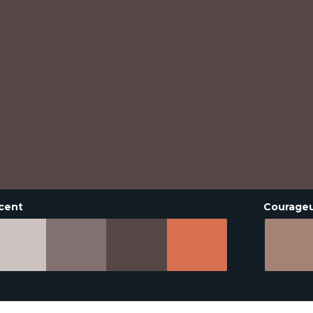
cent
Courage