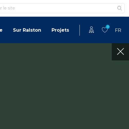
0
e
Sur Ralston
Projets
FR