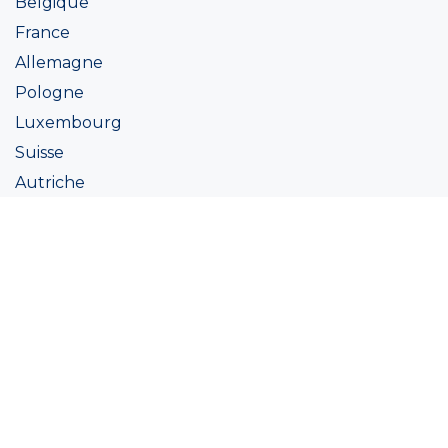
Belgique
France
Allemagne
Pologne
Luxembourg
Suisse
Autriche
Irlande
Italie
Ukraine
Coatings
Peintures
Couleur
Academie