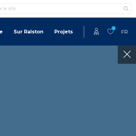
0
e
Sur Ralston
Projets
FR