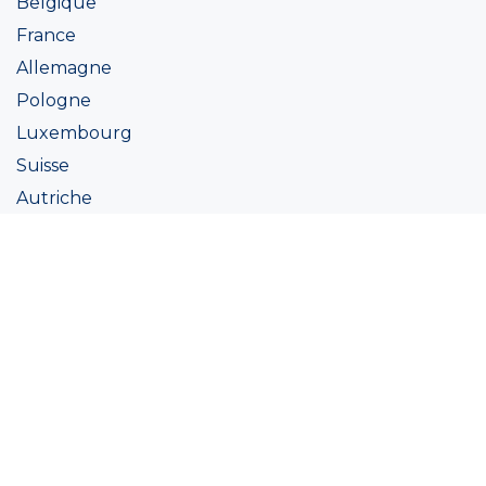
Belgique
France
Allemagne
Pologne
Luxembourg
Suisse
Autriche
Irlande
Italie
Ukraine
Coatings
Peintures
Couleur
Academie