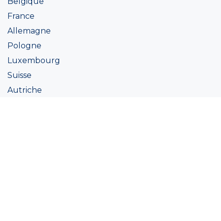
Belgique
France
Allemagne
Pologne
Luxembourg
Suisse
Autriche
Irlande
Italie
Ukraine
Coatings
Peintures
Couleur
Academie