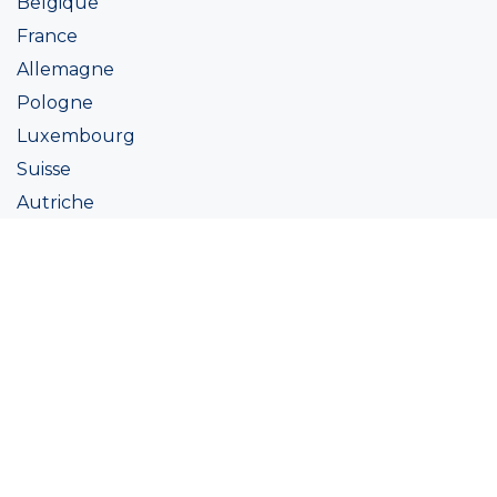
Belgique
France
Allemagne
Pologne
Luxembourg
Suisse
Autriche
Irlande
Italie
Ukraine
Coatings
Peintures
Couleur
Academie