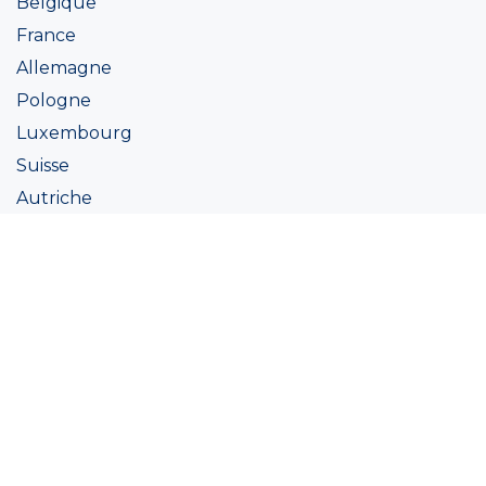
Belgique
France
Allemagne
Pologne
Luxembourg
Suisse
Autriche
Irlande
Italie
Ukraine
Coatings
Peintures
Couleur
Academie