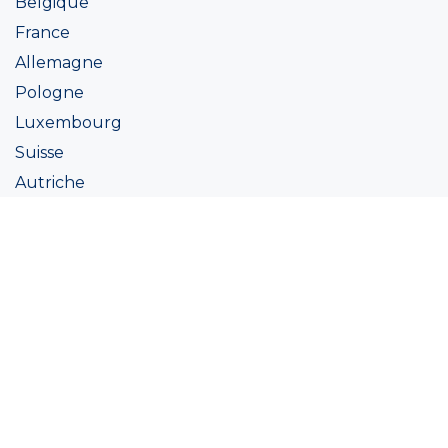
Belgique
France
Allemagne
Pologne
Luxembourg
Suisse
Autriche
Irlande
Italie
Ukraine
Coatings
Peintures
Couleur
Academie