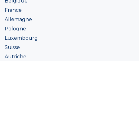
Belgique
France
Allemagne
Pologne
Luxembourg
Suisse
Autriche
Irlande
Italie
Ukraine
Coatings
Peintures
Couleur
Academie