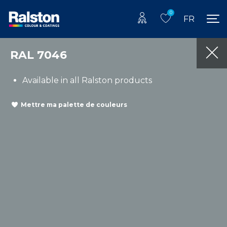
0
FR
RAL 7046
Available in all Ralston products
Mettre ma palette de couleurs