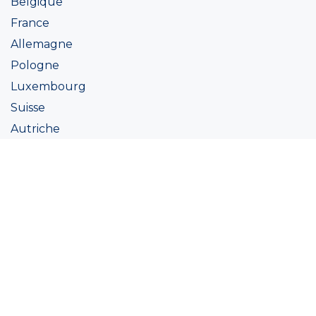
Belgique
France
Allemagne
Pologne
Luxembourg
Suisse
Autriche
Irlande
Italie
Ukraine
Coatings
Peintures
Couleur
Academie