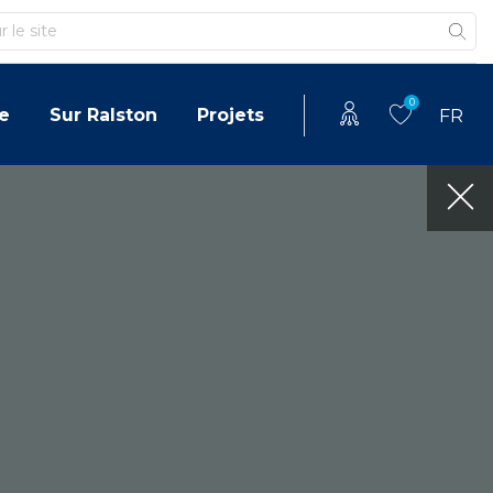
0
e
Sur Ralston
Projets
FR