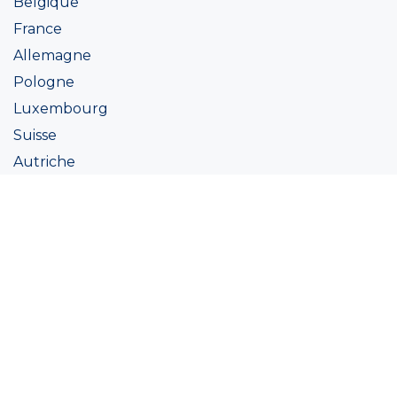
Belgique
France
Allemagne
Pologne
Luxembourg
Suisse
Autriche
Irlande
Italie
Ukraine
Coatings
Peintures
Couleur
Academie