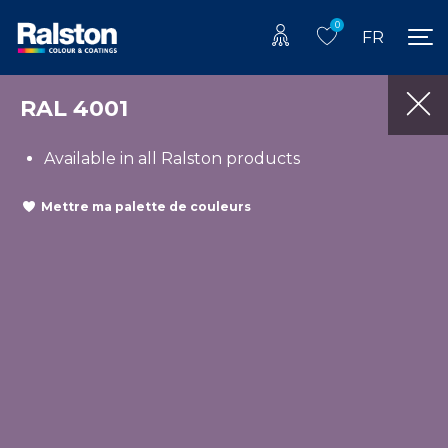
0
FR
RAL 4001
Available in all Ralston products
Mettre ma palette de couleurs