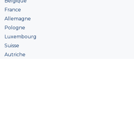
Belgique
France
Allemagne
Pologne
Luxembourg
Suisse
Autriche
Irlande
Italie
Ukraine
Coatings
Peintures
Couleur
Academie