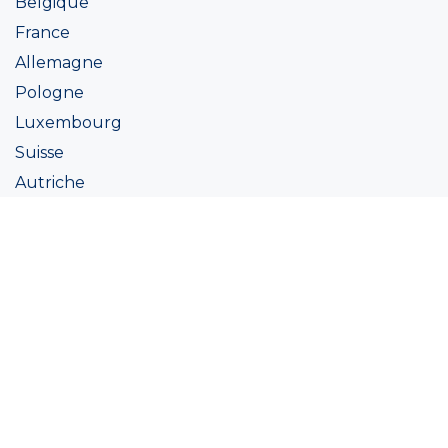
Belgique
France
Allemagne
Pologne
Luxembourg
Suisse
Autriche
Irlande
Italie
Ukraine
Coatings
Peintures
Couleur
Academie