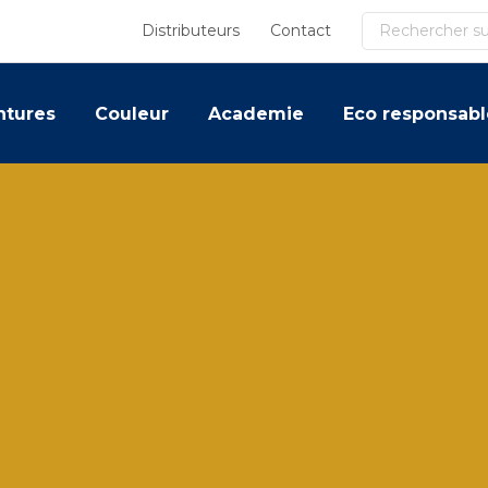
Recherche
Distributeurs
Contact
ntures
Couleur
Academie
Eco responsabl