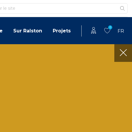
0
e
Sur Ralston
Projets
FR