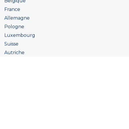
Belgique
France
Allemagne
Pologne
Luxembourg
Suisse
Autriche
Irlande
Italie
Ukraine
Coatings
Peintures
Couleur
Academie