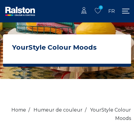
0
FR
YourStyle Colour Moods
Home
/
Humeur de couleur
/
YourStyle Colour
Moods