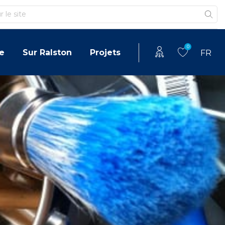
0
e
Sur Ralston
Projets
FR