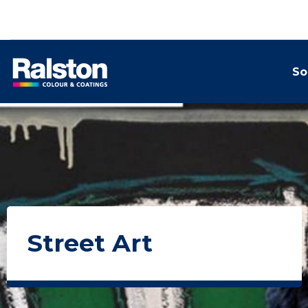
So
Street Art