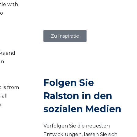
cle with
to
Zu Inspiratie
oks and
an
Folgen Sie
 is from
Ralston in den
 all
e
sozialen Medien
Verfolgen Sie die neuesten
Entwicklungen, lassen Sie sich