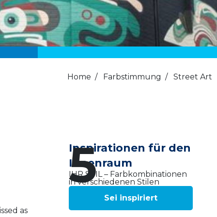
Home
/
Farbstimmung
/
Street Art
5
Inspirationen für den
Innenraum
IHR STIL – Farbkombinationen
in verschiedenen Stilen
Sei inspiriert
issed as