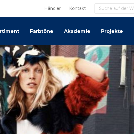
Suchen
Händler
Kontakt
rtiment
Farbtöne
Akademie
Projekte