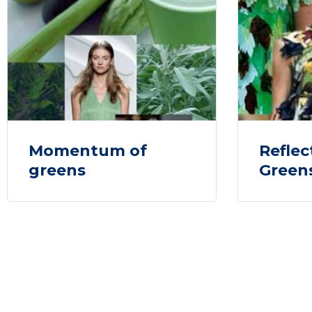
Momentum of
Reflec
greens
Green