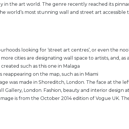
usly in the art world. The genre recently reached its pinna
e world’s most stunning wall and street art accessible 
urhoods looking for ‘street art centres’, or even the no
more cities are designating wall space to artists, and, as 
 created such as this one in Malaga
ts reappearing on the map, such as in Miami
llage was made in Shoreditch, London. The face at the left
l Gallery, London. Fashion, beauty and interior design at
 image is from the October 2014 edition of Vogue UK. Th