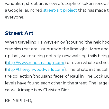
vandalism, street art is now a ‘discipline’, taken serio
a Google launched
street-art project
that has made th
everyone.
Street Art
When travelling, I always enjoy ‘scouring’ the neighbo
crannies that are just outside the limelight. More and 
upshot, we’re seeing entirely new walking trails being
(
http://www.mausmalaga.com/
) or even whole distric
(
http://thewynwoodwalls.com/
). The photo in this co
the collection ‘thousand faces’ of Raul in The Cock Bul
levels have found each other in the street. The large
catwalk image is by Christian Dior…
BE INSPIRED,