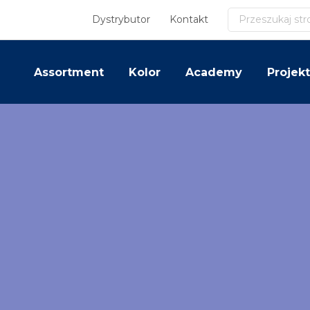
Szukaj
Dystrybutor
Kontakt
Assortment
Kolor
Academy
Projekt