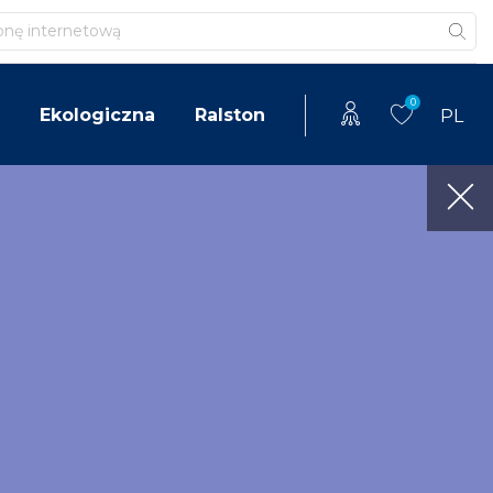
0
Ekologiczna
Ralston
PL