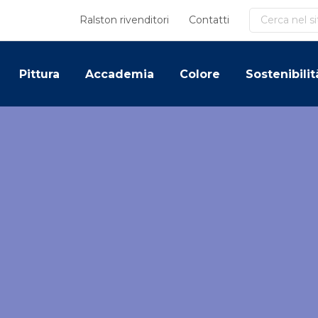
Cerca
Ralston rivenditori
Contatti
Pittura
Accademia
Colore
Sostenibilit