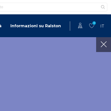
0
à
Informazioni su Ralston
IT