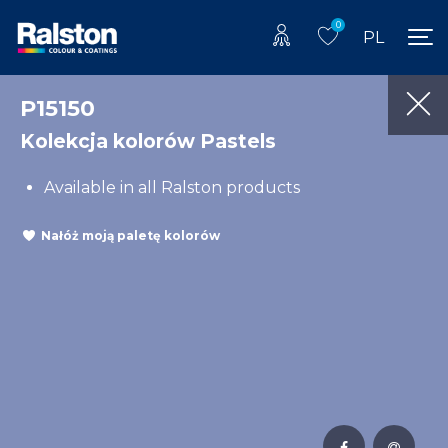
0
PL
P15150
Kolekcja kolorów Pastels
Available in all Ralston products
Nałóż moją paletę kolorów