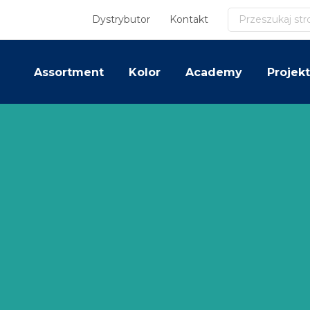
Szukaj
Dystrybutor
Kontakt
Assortment
Kolor
Academy
Projekt