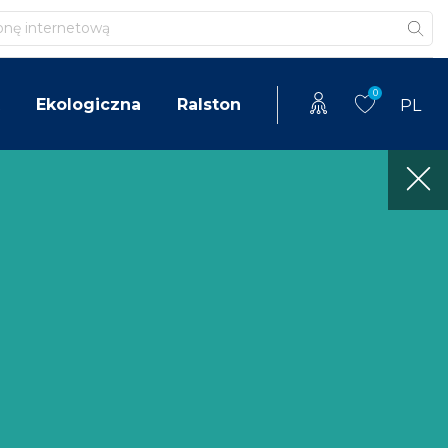
0
Ekologiczna
Ralston
PL