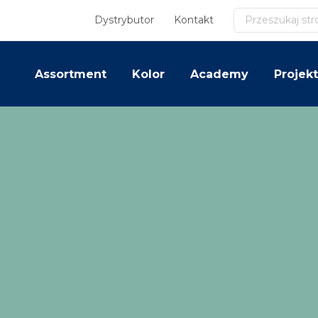
Szukaj
Dystrybutor
Kontakt
Assortment
Kolor
Academy
Projekt