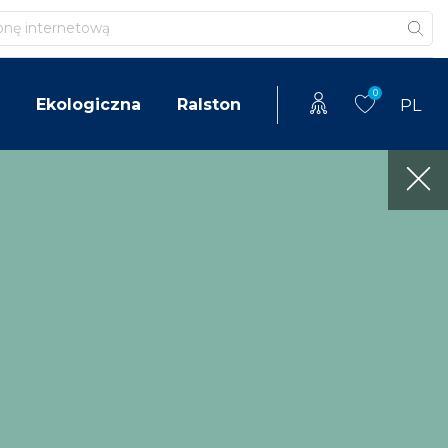
0
Ekologiczna
Ralston
PL